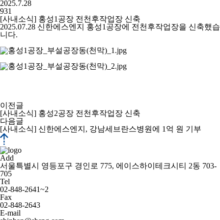
2025.7.28
931
[사내소식] 홍성1공장 전천후작업장 신축
2025.07.28 신한에스엔지 홍성1공장에 전천후작업장을 신축했습
니다.
이전글
[사내소식] 홍성2공장 전천후작업장 신축
다음글
[사내소식] 신한에스엔지, 강남세브란스병원에 1억 원 기부
Add
서울특별시 영등포구 경인로 775, 에이스하이테크시티 2동 703-
705
Tel
02-848-2641
~2
Fax
02-848-2643
E-mail